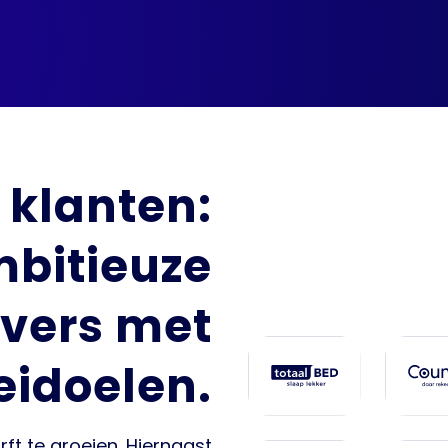
 klanten:
bitieuze
vers met
eidoelen.
ft te groeien. Hiernaast