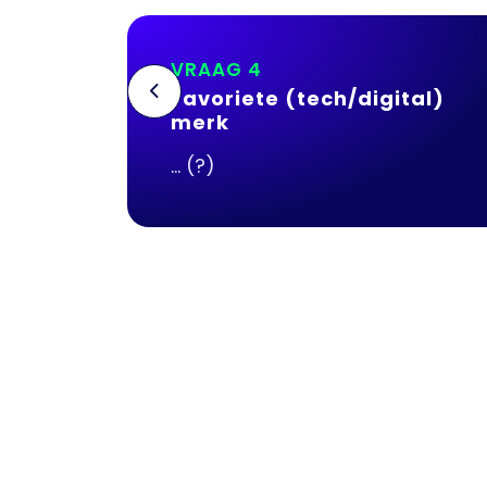
VRAAG 5
ital)
Wat zou je graag
Previous
meenemen naar je werk?
Waf, Woef woef! (Een lekker
bot!)