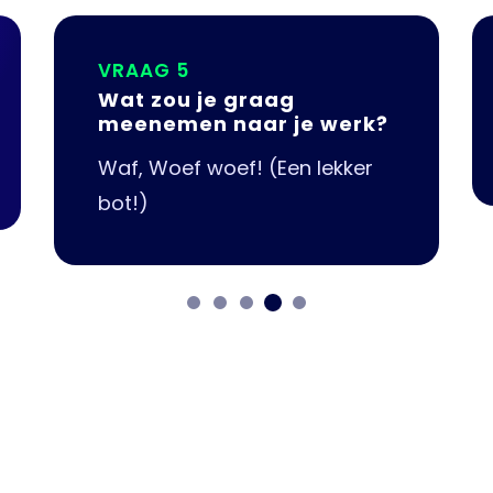
VRAAG 1
Waar kom je vandaan?
Woef! (Zwolle)