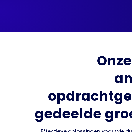
Onze
am
opdrachtge
gedeelde gro
Effectieve oplossingen voor wie dur