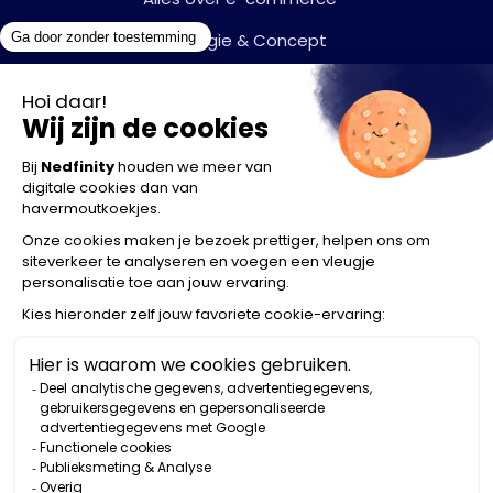
Strategie & Concept
Shopify
Shopify Plus
Headless e-commerce
Shopify POS
Migratie naar Shopify
Development
Alles over websites
Alles over webdevelopment
Strategie & Concept