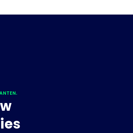
LANTEN.
uw
ies