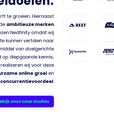
eidoelen.
ft te groeien. Hiernaast
 de
ambitieuze merken
zen Nedfinity omdat wij
te kunnen vertalen naar
 middel van doelgerichte
op diepgaande kennis,
realiseren wij voor deze
urzame online groei
en
concurrentievoordeel
.
ekijk onze case studies