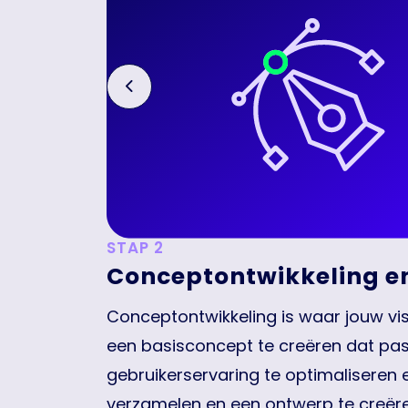
Previous
STAP 3
Contentstrategie en SE
tormen en
De basis staat, dus is klaar voor een
m de
ontwikkelen een contentstrategie die
back te
jouw website of webshop goed gevo
keywordonderzoek, technische SEO, e