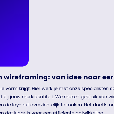
O: vindbaarheid en beleving han
 sterk staaltje content. Content is de kern van een
 aansluit bij jouw merkverhaal en doelen. Daarbij
nden wordt in zoekmachines. Wat dat precies in
n contentoptimalisatie specifiek afgestemd op jou