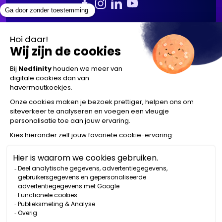
© 2026 Nedfinity B.V.
Privacy verklaring
Algemene
voorwaarden
Disclaimer